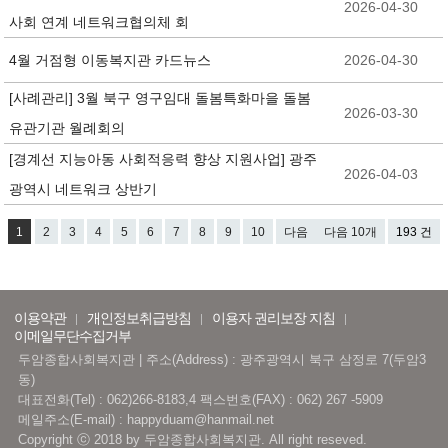
2026-04-30
사회 연계 네트워크협의체 회
4월 거점형 이동복지관 카드뉴스
2026-04-30
[사례관리] 3월 북구 영구임대 돌봄특화마을 돌봄
2026-03-30
유관기관 월례회의
[경계선 지능아동 사회적응력 향상 지원사업] 광주
2026-04-03
광역시 네트워크 상반기
1
2
3
4
5
6
7
8
9
10
다음
다음 10개
193 건
이용약관
개인정보취급방침
이용자 권리보장 지침
이메일무단수집거부
두암종합사회복지관 | 주소(Address) : 광주광역시 북구 삼정로 7(두암3
동)
대표전화(Tel) : 062)266-8183,4 팩스번호(FAX) : 062) 267 -5909
메일주소(E-mail) : happyduam@hanmail.net
Copyright ⓒ 2018 by 두암종합사회복지관. All right reseved.