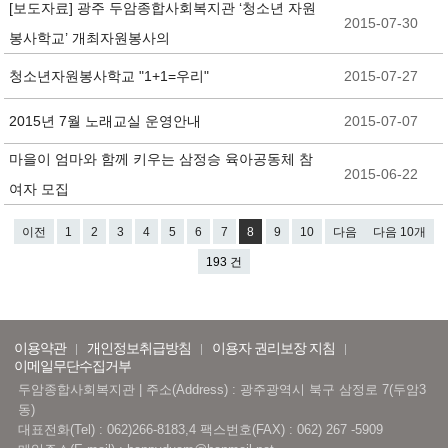
[보도자료] 광주 두암종합사회복지관 ‘청소년 자원
2015-07-30
봉사학교’ 개최자원봉사의
청소년자원봉사학교 "1+1=우리"
2015-07-27
2015년 7월 노래교실 운영안내
2015-07-07
마을이 엄마와 함께 키우는 삼정승 육아공동체 참
2015-06-22
여자 모집
이전
1
2
3
4
5
6
7
8
9
10
다음
다음 10개
193 건
이용약관
개인정보취급방침
이용자 권리보장 지침
이메일무단수집거부
두암종합사회복지관 | 주소(Address) : 광주광역시 북구 삼정로 7(두암3
동)
대표전화(Tel) : 062)266-8183,4 팩스번호(FAX) : 062) 267 -5909