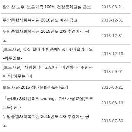
활기찬 노후! 보훈가족 100세 건강문화교실 홍보
2016-03-21
두암종합사회복지관 2016년도 예산 공고
2015-12-31
두암종합사회복지관 2015년도 2차 추경예산 공
2015-12-31
고
[보도자료] 옆집 할매가 방송에? 떴다! 마을라디오
2015-12-16
-광주일보-
[보도자료] `사랑한다` `고맙다` `미안하다` 주민사
2015-09-01
이 벽 허무는 `마
보도자료-2015 생태문화마을만들기
2015-08-21
『군(軍) 사례관리Anchoring』자녀사랑교실(부모
2015-08-13
교육) 안내
두암종합사회복지관 2015년도 1차 추경예산 공
2015-07-30
고