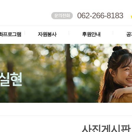
062-266-8183
화프로그램
자원봉사
후원안내
공
사진게시판