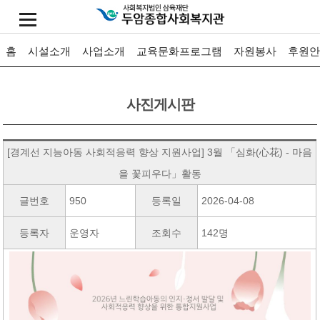
홈
시설소개
사업소개
교육문화프로그램
자원봉사
후원안
사진게시판
[경계선 지능아동 사회적응력 향상 지원사업] 3월 「심화(心花) - 마음
을 꽃피우다」활동
글번호
950
등록일
2026-04-08
등록자
운영자
조회수
142명