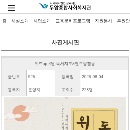
홈
시설소개
사업소개
교육문화프로그램
자원봉사
후원안
사진게시판
위드up 8월 독서지도&멘토링활동
글번호
925
등록일
2025-08-04
등록자
운영자
조회수
223명