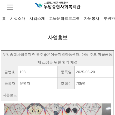
홈
시설소개
사업소개
교육문화프로그램
자원봉사
후원안
사업홍보
두암종합사회복지관-광주좋은이웃지역아동센터, 아동 주도 마을공동
체 조성을 위한 협약 체결
글번호
193
등록일
2025-05-20
등록자
운영자
조회수
705명
다운로드